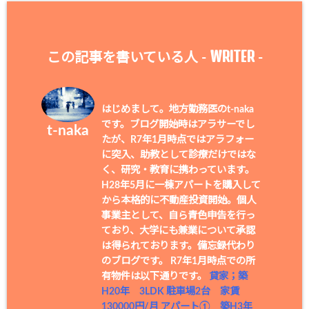
WRITER
この記事を書いている人 -
-
はじめまして。地方勤務医のt-naka
です。ブログ開始時はアラサーでし
t-naka
たが、R7年1月時点ではアラフォー
に突入、助教として診療だけではな
く、研究・教育に携わっています。
H28年5月に一棟アパートを購入して
から本格的に不動産投資開始。個人
事業主として、自ら青色申告を行っ
ており、大学にも兼業について承認
は得られております。備忘録代わり
のブログです。 R7年1月時点での所
有物件は以下通りです。
貸家；築
H20年 3LDK 駐車場2台 家賃
130000円/月
アパート① 築H3年