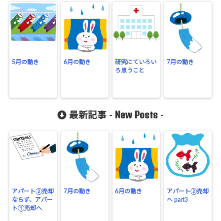
5月の動き
6月の動き
研究にていろい
7月の動き
ろ思うこと
New Posts
最新記事 -
-
アパート②売却
7月の動き
6月の動き
アパート②売却
ならず、アパー
へ part3
ト①売却へ