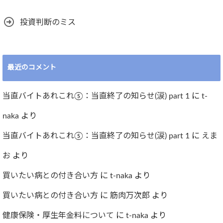
投資判断のミス
最近のコメント
当直バイトあれこれ⑤：当直終了の知らせ(涙) part 1
に
t-
naka
より
当直バイトあれこれ⑤：当直終了の知らせ(涙) part 1
に
えま
お
より
買いたい病との付き合い方
に
t-naka
より
買いたい病との付き合い方
に
筋肉万次郎
より
健康保険・厚生年金料について
に
t-naka
より