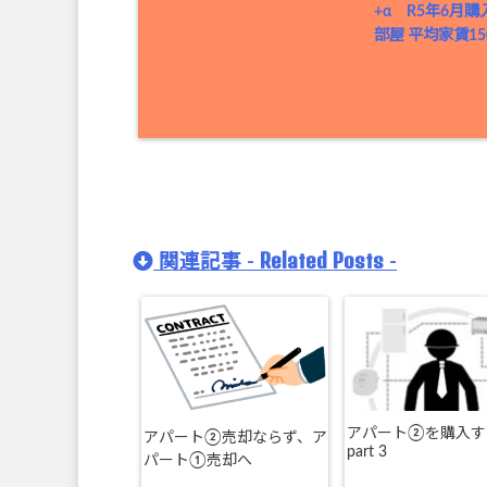
+α R5年6月購
部屋 平均家賃150
Related Posts
関連記事 -
-
アパート②を購入す
アパート②売却ならず、ア
part 3
パート①売却へ