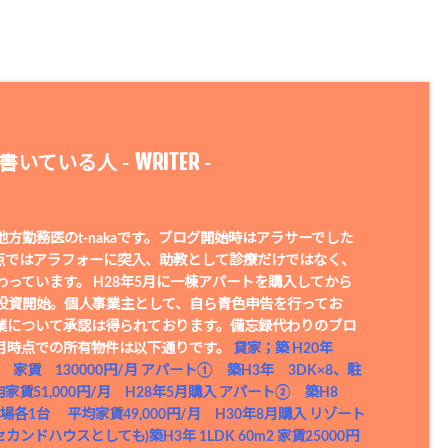
WRITER
書いている人 -
-
方勤務医のt-nakaです。ブログ開始時はアラサーでした
時点ではアラフォーに突入、助教として診療だけではなく、
わっています。 H28年5月に一棟アパートを購入してから
投資開始。個人事業主として、自ら青色申告を行ってお
業について承認は得られております。備忘録代わりのブロ
年1月時点での所有物件は以下通りです。
貸家；築 H20年
台 家賃 130000円/月
アパート① 築H3年 3DK×8、駐
家賃51,000円/月 H28年5月購入
アパート② 築H8
場各1台 平均家賃49,000円/月 H30年8月購入
リゾート
カンドハウスとしても)築H3年 1LDK 60m2 家賃25000円