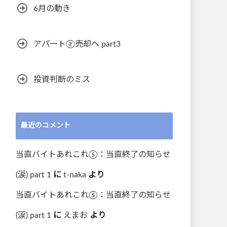
6月の動き
アパート②売却へ part3
投資判断のミス
最近のコメント
当直バイトあれこれ⑤：当直終了の知らせ
(涙) part 1
に
t-naka
より
当直バイトあれこれ⑤：当直終了の知らせ
(涙) part 1
に
えまお
より