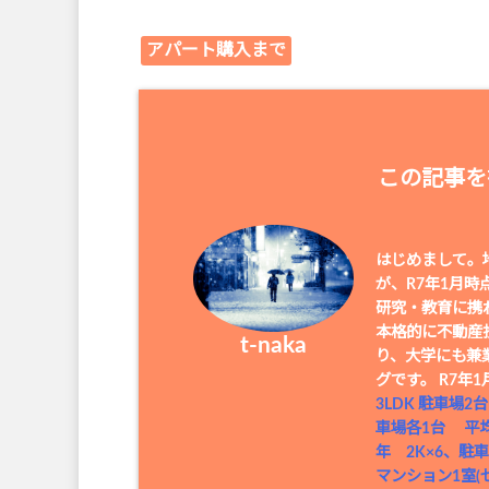
アパート購入まで
この記事を
はじめまして。地
が、R7年1月
研究・教育に携
本格的に不動産
t-naka
り、大学にも兼
グです。 R7
3LDK 駐車場2
車場各1台 平均
年 2K×6、駐車
マンション1室(セ