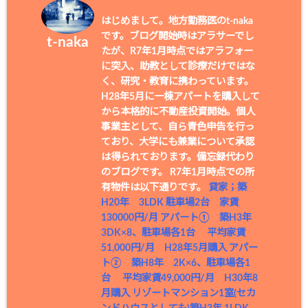
はじめまして。地方勤務医のt-naka
です。ブログ開始時はアラサーでし
t-naka
たが、R7年1月時点ではアラフォー
に突入、助教として診療だけではな
く、研究・教育に携わっています。
H28年5月に一棟アパートを購入して
から本格的に不動産投資開始。個人
事業主として、自ら青色申告を行っ
ており、大学にも兼業について承認
は得られております。備忘録代わり
のブログです。 R7年1月時点での所
有物件は以下通りです。
貸家；築
H20年 3LDK 駐車場2台 家賃
130000円/月
アパート① 築H3年
3DK×8、駐車場各1台 平均家賃
51,000円/月 H28年5月購入
アパー
ト② 築H8年 2K×6、駐車場各1
台 平均家賃49,000円/月 H30年8
月購入
リゾートマンション1室(セカ