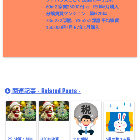
ンドハウスとしても)築H3年 1LDK
60m2 家賃25000円+α R5年6月購入
分譲賃貸マンション 築H20年
73m2×2部屋、93m2×2部屋 平均家賃
150,000円/月 R7年1月購入
Related Posts
関連記事 -
-
R5. 決算：前半
H30年決算
また増税…
6月の動き＆税