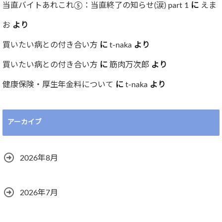
当直バイトあれこれ⑤：当直終了の知らせ(涙) part 1
に
えま
お
より
買いたい病との付き合い方
に
t-naka
より
買いたい病との付き合い方
に
筋肉万次郎
より
健康保険・厚生年金料について
に
t-naka
より
アーカイブ
2026年8月
2026年7月