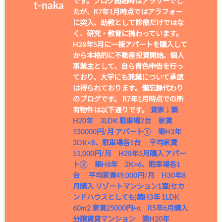
です。ブログ開始時はアラサーでし
t-naka
たが、R7年1月時点ではアラフォー
に突入、助教として診療だけではな
く、研究・教育に携わっています。
H28年5月に一棟アパートを購入して
から本格的に不動産投資開始。個人
事業主として、自ら青色申告を行っ
ており、大学にも兼業について承認
は得られております。備忘録代わり
のブログです。 R7年1月時点での所
有物件は以下通りです。
貸家；築
H20年 3LDK 駐車場2台 家賃
130000円/月
アパート① 築H3年
3DK×8、駐車場各1台 平均家賃
51,000円/月 H28年5月購入
アパー
ト② 築H8年 2K×6、駐車場各1
台 平均家賃49,000円/月 H30年8
月購入
リゾートマンション1室(セカ
ンドハウスとしても)築H3年 1LDK
60m2 家賃25000円+α R5年6月購入
分譲賃貸マンション 築H20年