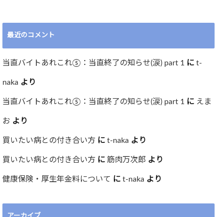
最近のコメント
当直バイトあれこれ⑤：当直終了の知らせ(涙) part 1
に
t-
naka
より
当直バイトあれこれ⑤：当直終了の知らせ(涙) part 1
に
えま
お
より
買いたい病との付き合い方
に
t-naka
より
買いたい病との付き合い方
に
筋肉万次郎
より
健康保険・厚生年金料について
に
t-naka
より
アーカイブ