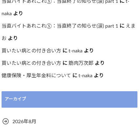
当直バイトあれこれ⑤：当直終了の知らせ(涙) part 1
に
t-
naka
より
当直バイトあれこれ⑤：当直終了の知らせ(涙) part 1
に
えま
お
より
買いたい病との付き合い方
に
t-naka
より
買いたい病との付き合い方
に
筋肉万次郎
より
健康保険・厚生年金料について
に
t-naka
より
アーカイブ
2026年8月