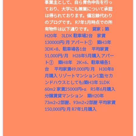
事業主として、自ら青色申告を行っ
ており、大学にも兼業について承認
は得られております。備忘録代わり
のブログです。 R7年1月時点での所
有物件は以下通りです。
貸家；築
H20年 3LDK 駐車場2台 家賃
130000円/月
アパート① 築H3年
3DK×8、駐車場各1台 平均家賃
51,000円/月 H28年5月購入
アパー
ト② 築H8年 2K×6、駐車場各1
台 平均家賃49,000円/月 H30年8
月購入
リゾートマンション1室(セカ
ンドハウスとしても)築H3年 1LDK
60m2 家賃25000円+α R5年6月購入
分譲賃貸マンション 築H20年
73m2×2部屋、93m2×2部屋 平均家賃
150,000円/月 R7年1月購入