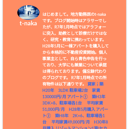
はじめまして。地方勤務医のt-naka
です。ブログ開始時はアラサーでし
t-naka
たが、R7年1月時点ではアラフォー
に突入、助教として診療だけではな
く、研究・教育に携わっています。
H28年5月に一棟アパートを購入して
から本格的に不動産投資開始。個人
事業主として、自ら青色申告を行っ
ており、大学にも兼業について承認
は得られております。備忘録代わり
のブログです。 R7年1月時点での所
有物件は以下通りです。
貸家；築
H20年 3LDK 駐車場2台 家賃
130000円/月
アパート① 築H3年
3DK×8、駐車場各1台 平均家賃
51,000円/月 H28年5月購入
アパー
ト② 築H8年 2K×6、駐車場各1
台 平均家賃49,000円/月 H30年8
月購入
リゾートマンション1室(セカ