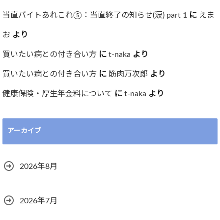
当直バイトあれこれ⑤：当直終了の知らせ(涙) part 1
に
えま
お
より
買いたい病との付き合い方
に
t-naka
より
買いたい病との付き合い方
に
筋肉万次郎
より
健康保険・厚生年金料について
に
t-naka
より
アーカイブ
2026年8月
2026年7月