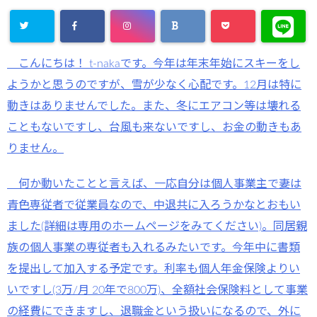
こんにちは！ t-nakaです。今年は年末年始にスキーをし
ようかと思うのですが、雪が少なく心配です。12月は特に
動きはありませんでした。また、冬にエアコン等は壊れる
こともないですし、台風も来ないですし、お金の動きもあ
りません。
何か動いたことと言えば、一応自分は個人事業主で妻は
青色専従者で従業員なので、中退共に入ろうかなとおもい
ました(詳細は専用のホームページをみてください)。同居親
族の個人事業の専従者も入れるみたいです。今年中に書類
を提出して加入する予定です。利率も個人年金保険よりい
いですし(3万/月 20年で800万)、全額社会保険料として事業
の経費にできますし、退職金という扱いになるので、外に