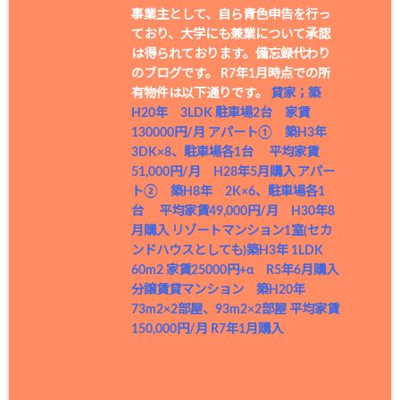
事業主として、自ら青色申告を行っ
ており、大学にも兼業について承認
は得られております。備忘録代わり
のブログです。 R7年1月時点での所
有物件は以下通りです。
貸家；築
H20年 3LDK 駐車場2台 家賃
130000円/月
アパート① 築H3年
3DK×8、駐車場各1台 平均家賃
51,000円/月 H28年5月購入
アパー
ト② 築H8年 2K×6、駐車場各1
台 平均家賃49,000円/月 H30年8
月購入
リゾートマンション1室(セカ
ンドハウスとしても)築H3年 1LDK
60m2 家賃25000円+α R5年6月購入
分譲賃貸マンション 築H20年
73m2×2部屋、93m2×2部屋 平均家賃
150,000円/月 R7年1月購入