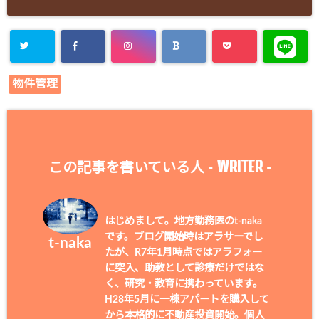
物件管理
WRITER
この記事を書いている人 -
-
はじめまして。地方勤務医のt-naka
です。ブログ開始時はアラサーでし
t-naka
たが、R7年1月時点ではアラフォー
に突入、助教として診療だけではな
く、研究・教育に携わっています。
H28年5月に一棟アパートを購入して
から本格的に不動産投資開始。個人