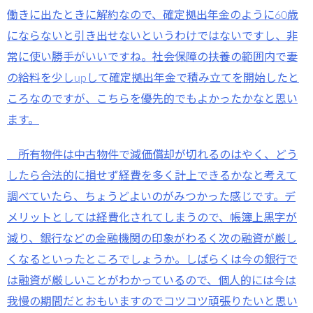
働きに出たときに解約なので、確定拠出年金のように60歳
にならないと引き出せないというわけではないですし、非
常に使い勝手がいいですね。社会保障の扶養の範囲内で妻
の給料を少しupして確定拠出年金で積み立てを開始したと
ころなのですが、こちらを優先的でもよかったかなと思い
ます。
所有物件は中古物件で減価償却が切れるのはやく、どう
したら合法的に損せず経費を多く計上できるかなと考えて
調べていたら、ちょうどよいのがみつかった感じです。デ
メリットとしては経費化されてしまうので、帳簿上黒字が
減り、銀行などの金融機関の印象がわるく次の融資が厳し
くなるといったところでしょうか。しばらくは今の銀行で
は融資が厳しいことがわかっているので、個人的には今は
我慢の期間だとおもいますのでコツコツ頑張りたいと思い