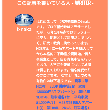
WRITER
この記事を書いている人 -
-
はじめまして。地方勤務医のt-naka
です。ブログ開始時はアラサーでし
t-naka
たが、R7年1月時点ではアラフォー
に突入、助教として診療だけではな
く、研究・教育に携わっています。
H28年5月に一棟アパートを購入して
から本格的に不動産投資開始。個人
事業主として、自ら青色申告を行っ
ており、大学にも兼業について承認
は得られております。備忘録代わり
のブログです。 R7年1月時点での所
有物件は以下通りです。
貸家；築
H20年 3LDK 駐車場2台 家賃
130000円/月
アパート① 築H3年
3DK×8、駐車場各1台 平均家賃
51,000円/月 H28年5月購入
アパー
ト② 築H8年 2K×6、駐車場各1