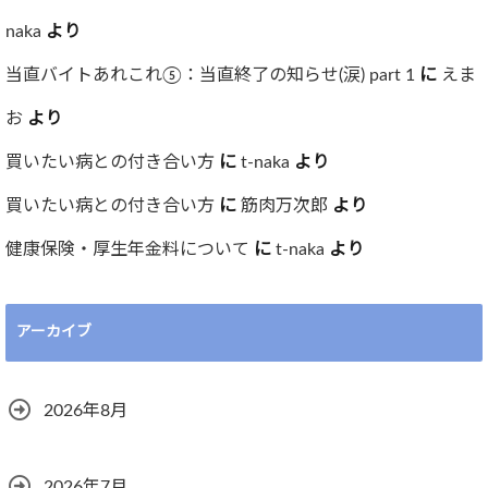
naka
より
当直バイトあれこれ⑤：当直終了の知らせ(涙) part 1
に
えま
お
より
買いたい病との付き合い方
に
t-naka
より
買いたい病との付き合い方
に
筋肉万次郎
より
健康保険・厚生年金料について
に
t-naka
より
アーカイブ
2026年8月
2026年7月