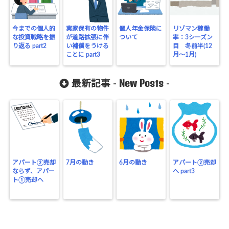
今までの個人的
実家保有の物件
個人年金保険に
リゾマン稼働
な投資戦略を振
が道路拡張に伴
ついて
率：3シーズン
り返る part2
い補償をうける
目 冬前半(12
ことに part3
月～1月)
New Posts
最新記事 -
-
アパート②売却
7月の動き
6月の動き
アパート②売却
ならず、アパー
へ part3
ト①売却へ