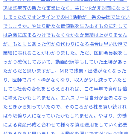
遠隔診療等の新たな事業はなく、主にMRが非対面になって
しまったのでオンラインでのMR活動が一番の要因ではない
でしょうか。やはり新たな価値観を生み出すものに対して
は急激に広まるわけでもなくなかなか業績は上がりません
が、もともとあった何かの代わりになる場合は早い段階で
業績に表れることがわかりました。ただ、医師会員数をし
っかり確保しておいて、動画配信等もしていた土壌があっ
たからだと思いますが…。ＭＲで残業・出張がなくなった
り、医師でバイト枠がなくなり、収入が少し減っていたと
しても社会の変化をとらえられれば、この半年で資産は倍
に増えたかもしれません。エムスリーは自分が医者になっ
たときから知っていたので、そのころから株を買い続けれ
ば今頃億り人になっていたかもしれません。やはり、労働
による資産形成と合わせて様々な資産運用をしていく必要