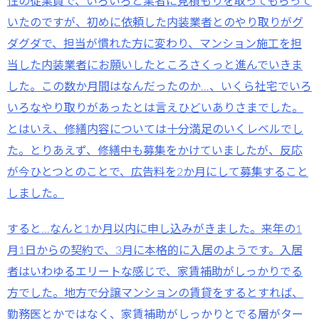
性の従業員で、いろいろと業者に見積もりを取ってもらって
いたのですが、初めに依頼した内装業者とのやり取りがグ
ダグダで、担当が慣れた方に変わり、マンション施工を担
当した内装業者にお願いしたところさくっと進んでいきま
した。この数か月間はなんだったのか…、いくら社宅でいろ
いろなやり取りがあったとは言えひどいありさまでした。
とはいえ、修繕内容については十分満足のいくレベルでし
た。とりあえず、修繕中も募集をかけていましたが、反応
が今ひとつとのことで、広告料を2か月にして募集すること
しました。
すると…なんと1か月以内に申し込みがきました。来年の1
月1日からの契約で、3月に本格的に入居のようです。入居
者はいわゆるエリートな感じで、家賃補助がしっかりでる
方でした。地方で分譲マンションの賃貸をするとすれば、
勤務医とかではなく、家賃補助がしっかりとでる層がター