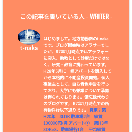
WRITER
この記事を書いている人 -
-
はじめまして。地方勤務医のt-naka
です。ブログ開始時はアラサーでし
t-naka
たが、R7年1月時点ではアラフォー
に突入、助教として診療だけではな
く、研究・教育に携わっています。
H28年5月に一棟アパートを購入して
から本格的に不動産投資開始。個人
事業主として、自ら青色申告を行っ
ており、大学にも兼業について承認
は得られております。備忘録代わり
のブログです。 R7年1月時点での所
有物件は以下通りです。
貸家；築
H20年 3LDK 駐車場2台 家賃
130000円/月
アパート① 築H3年
3DK×8、駐車場各1台 平均家賃