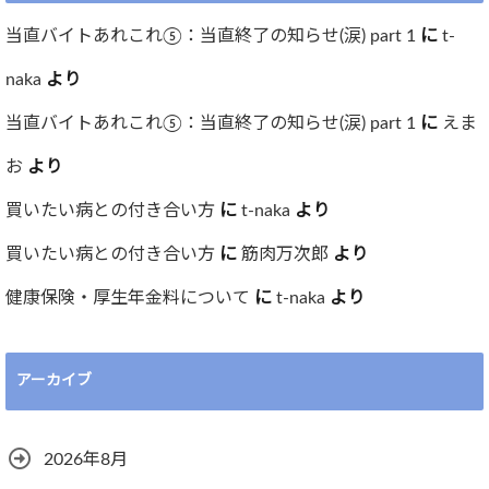
当直バイトあれこれ⑤：当直終了の知らせ(涙) part 1
に
t-
naka
より
当直バイトあれこれ⑤：当直終了の知らせ(涙) part 1
に
えま
お
より
買いたい病との付き合い方
に
t-naka
より
買いたい病との付き合い方
に
筋肉万次郎
より
健康保険・厚生年金料について
に
t-naka
より
アーカイブ
2026年8月