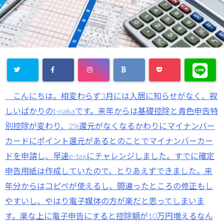
こんにちは。相変わらず3月には入居に知らせがなく、寂
しいばかりのt-nakaです。来年からは基礎控除と青色申告特
別控除が変わり、2%還元がなくなるかわりにマイナンバー
カードにポイント還元があるとのことでマイナンバーカー
ドを申請し、早速e-taxにチャレンジしました。すでに確定
申告用紙は作成していたので、とりあえずできました。来
年分からはコピペが使えるし、間違ったところの修正もし
やすいし、やはり電子媒体の方が楽だと思ってしまいま
す。楽な上に電子申告にすると控除額が10万円増えるなん