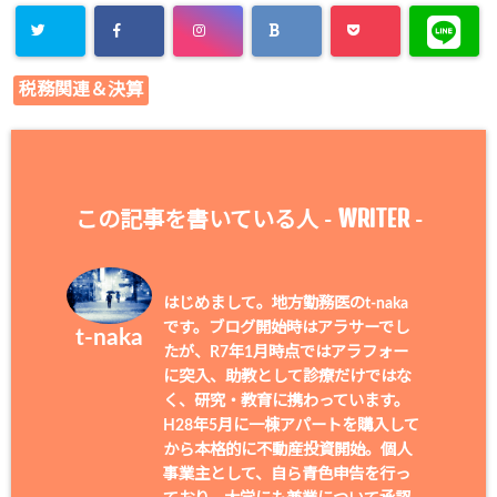
税務関連＆決算
WRITER
この記事を書いている人 -
-
はじめまして。地方勤務医のt-naka
です。ブログ開始時はアラサーでし
t-naka
たが、R7年1月時点ではアラフォー
に突入、助教として診療だけではな
く、研究・教育に携わっています。
H28年5月に一棟アパートを購入して
から本格的に不動産投資開始。個人
事業主として、自ら青色申告を行っ