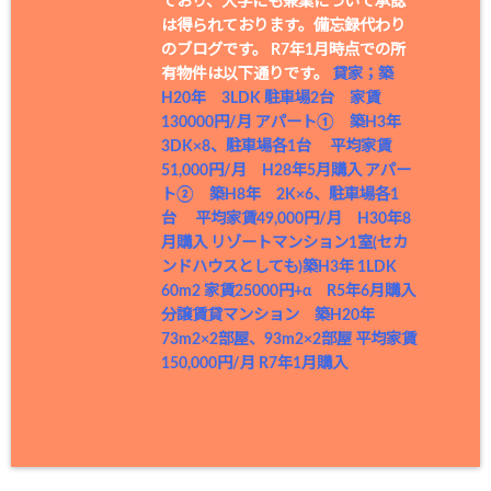
ており、大学にも兼業について承認
は得られております。備忘録代わり
のブログです。 R7年1月時点での所
有物件は以下通りです。
貸家；築
H20年 3LDK 駐車場2台 家賃
130000円/月
アパート① 築H3年
3DK×8、駐車場各1台 平均家賃
51,000円/月 H28年5月購入
アパー
ト② 築H8年 2K×6、駐車場各1
台 平均家賃49,000円/月 H30年8
月購入
リゾートマンション1室(セカ
ンドハウスとしても)築H3年 1LDK
60m2 家賃25000円+α R5年6月購入
分譲賃貸マンション 築H20年
73m2×2部屋、93m2×2部屋 平均家賃
150,000円/月 R7年1月購入