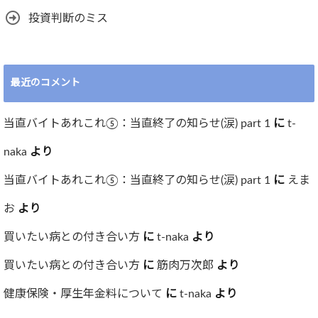
投資判断のミス
最近のコメント
当直バイトあれこれ⑤：当直終了の知らせ(涙) part 1
に
t-
naka
より
当直バイトあれこれ⑤：当直終了の知らせ(涙) part 1
に
えま
お
より
買いたい病との付き合い方
に
t-naka
より
買いたい病との付き合い方
に
筋肉万次郎
より
健康保険・厚生年金料について
に
t-naka
より