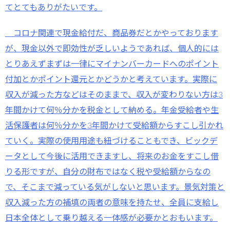
てとてもありがたいです。
コロナ関連で現金給付だ、商品券だとかやっております
が、現金以外で即効性が乏しいようであれば、個人的には
とりあえずまずは一律にマイナンバーカードへのポイント
付加とかポイント還元とかどうかと考えています。実際に
収入が減った方などはそのままで、収入が変わりない方は3
年間かけて何％分かを税金として納める。年金受給者や生
活保護者は何％分かを3年間かけて受給額からすこし引かれ
ていく。実際の使用用途も紐づけることもでき、ビックデ
ータとして今後に活用できますし、将来のお金をすこし借
りる形ですが、自分の財布ではなく税や受給額からなの
で、そこまで減っている気がしないと思います。景気対策と
収入減った方の補填の両者の意味を持たせ、全員に支給し
日本全体として乗り越える一体感が必要かとおもいます。