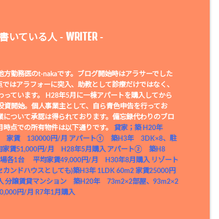
WRITER
書いている人 -
-
方勤務医のt-nakaです。ブログ開始時はアラサーでした
時点ではアラフォーに突入、助教として診療だけではなく、
わっています。 H28年5月に一棟アパートを購入してから
投資開始。個人事業主として、自ら青色申告を行ってお
業について承認は得られております。備忘録代わりのブロ
年1月時点での所有物件は以下通りです。
貸家；築 H20年
台 家賃 130000円/月
アパート① 築H3年 3DK×8、駐
家賃51,000円/月 H28年5月購入
アパート② 築H8
場各1台 平均家賃49,000円/月 H30年8月購入
リゾート
カンドハウスとしても)築H3年 1LDK 60m2 家賃25000円
入
分譲賃貸マンション 築H20年 73m2×2部屋、93m2×2
,000円/月 R7年1月購入