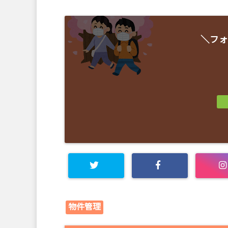
＼フォ
物件管理