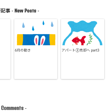
New Posts
記事 -
-
6月の動き
アパート②売却へ part3
Comments
-
-