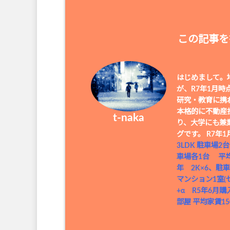
この記事を
はじめまして。地
が、R7年1月
研究・教育に携
本格的に不動産
t-naka
り、大学にも兼
グです。 R7
3LDK 駐車場2
車場各1台 平均
年 2K×6、駐車
マンション1室(セ
+α R5年6月購
部屋 平均家賃150