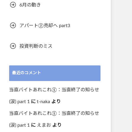
6月の動き
アパート②売却へ part3
投資判断のミス
最近のコメント
当直バイトあれこれ⑤：当直終了の知らせ
(涙) part 1
に
t-naka
より
当直バイトあれこれ⑤：当直終了の知らせ
(涙) part 1
に
えまお
より